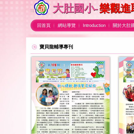
跳
大肚國小-
樂觀進
到
:::
主
要
回首頁
網站導覽
Introduction
關於大肚
內
容
區
寶貝龍輔導專刊