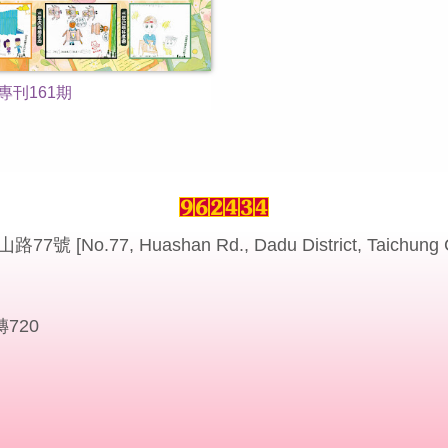
專刊161期
o.77, Huashan Rd., Dadu District, Taichung City
轉720