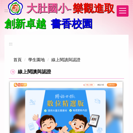
跳
大肚國小-
樂觀進取
到
:::
主
創新卓越
書香校園
要
內
容
區
:::
首頁
學生園地
線上閱讀與認證
線上閱讀與認證